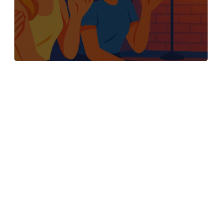
brittisk pub med samma
namn, ligger svensk
standups mest
mytomspunna scen. Här,
bland sorlet av ölglas,
svett och nervös fniss,
har hundratals komiker
tagit sina första
stapplande steg mot
rampljuset. Big Ben
Standup är inte bara en
klubb – det är svensk
humorhistoria i realtid.