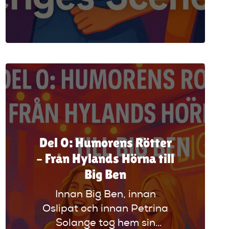
inflytelserika komiker.
Med sin skånska tajming,
orädda satir och
kompromisslösa ärlighet
har hon gjort upp med
både patriarkatet och
publikens förväntningar.
Det här är historien om
hur Elinor gick från lokal
klubbfavorit till nationell
Del 0: Humorens Rötter
humordrottning – med
– Från Hylands Hörna till
mikrofonen som vapen.
Big Ben
Innan Big Ben, innan
Oslipat och innan Petrina
Solange tog hem sin