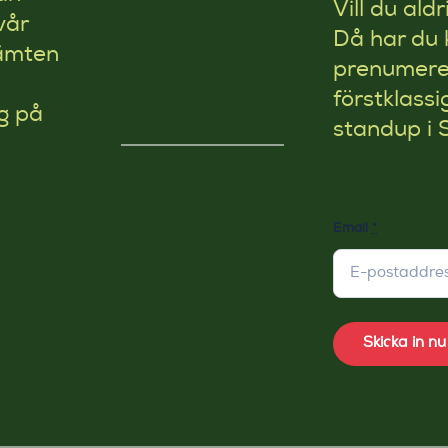
Vill du ald
vår
Då har du 
kämten
prenumerer
förstklassi
g på
standup i 
Email
*
Skicka in nu