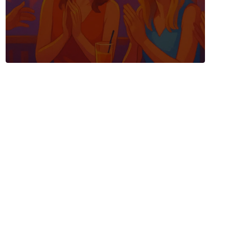
första standup-titel –
fanns det en annan sorts
humor i Sverige. En
humor med manus,
scenkostymer och
orkester i bakgrunden.
Det här är historien om
hur den svenska humorn
gick från folkpark till
mikrofon, från
folkhemsvitsar till rå,
personlig standup.