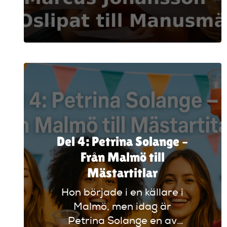
svensk standup låtit
annorlunda. Som
medgrundare till Oslipat,
manusförfattare,
producent och kreativ
motor bakom allt från
scenhumor till tv-format,
har han byggt broar
mellan klubben, publiken
och framtidens komiker.
Del 4: Petrina Solange –
Det här är berättelsen
Från Malmö till
om Marcus Johansson –
Mästartitlar
från Oslipat till
manusmästare.
Hon började i en källare i
Malmö, men idag är
Petrina Solange en av