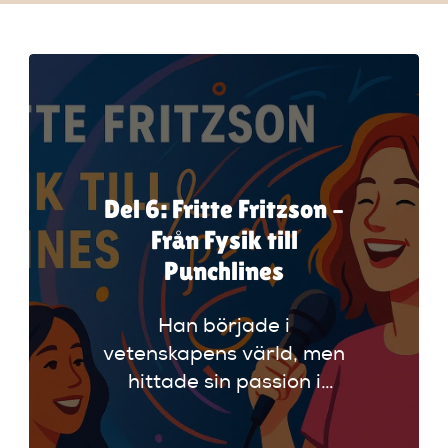
Del 6: Fritte Fritzson –
Från Fysik till
Punchlines
Han började i
vetenskapens värld, men
hittade sin passion i
skrattet. Fritte Fritzson
har gått från att räkna