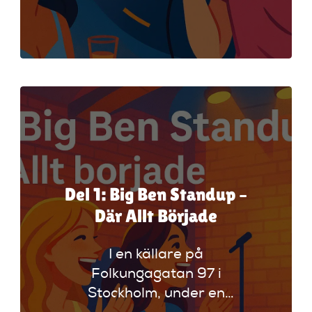
på universums lagar till
att utforska humorns
mysterier. Som komiker,
poddare, programledare
och medgrundare till
Oslipat har han blivit en
bro mellan det smarta
och det roliga – och en av
Sveriges mest
respekterade röster inom
Del 1: Big Ben Standup –
stand-up och kultur.
Där Allt Började
I en källare på
Folkungagatan 97 i
Stockholm, under en