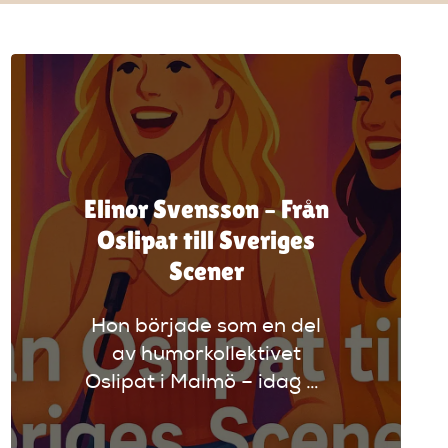
Elinor Svensson – Från
Oslipat till Sveriges
Scener
Hon började som en del
av humorkollektivet
Oslipat i Malmö – idag är
Elinor Svensson en av
Sveriges mest