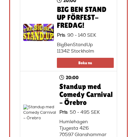
20:00
BIG BEN STAND
UP FÖRFEST-
FREDAG!
Pris
: 90 - 140 SEK
BigBenStandUp
11342 Stockholm
Boka nu
20:00
Standup med
Comedy Carnival
– Örebro
Pris
: 50 - 495 SEK
Humlehagen
Tjugesta 426
70597 Glanshammar