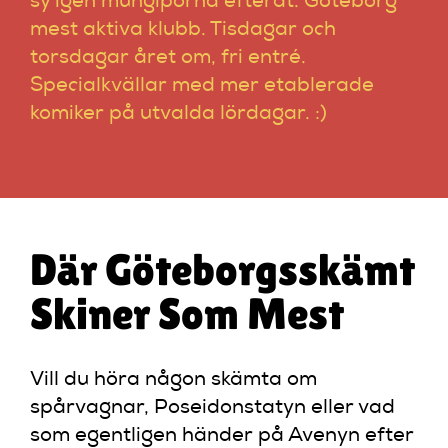
sy igen mungiporna efteråt. Göteborg
Artiklar
mest aktiva klubb. Tisdagar och
torsdagar året om, fri entré.
StandUpSverige PODDEN
Specialkvällar med mer etablerade
komiker på utvalda lördagar. :)
Om oss
Kontakta oss
Där Göteborgsskämt
Vanliga frågor
Skiner Som Mest
Mitt konto
Vill du höra någon skämta om
spårvagnar, Poseidonstatyn eller vad
som egentligen händer på Avenyn efter