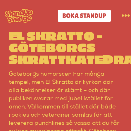
Skip
to
BOKA STANDUP
To
content
Na
EL SKRATTO –
Standup-butik
GÖTEBORGS
SKRATTKATEDR
Komiker
Göteborgs humorscen har många
Lineup
tempel, men El Skratto är kyrkan där
alla bekännelser är skämt – och där
Tidigare lineup
publiken svarar med jubel istället för
amen. Välkommen till stället där både
Klubbar
rookies och veteraner samlas för att
leverera punchlines så vassa att du får