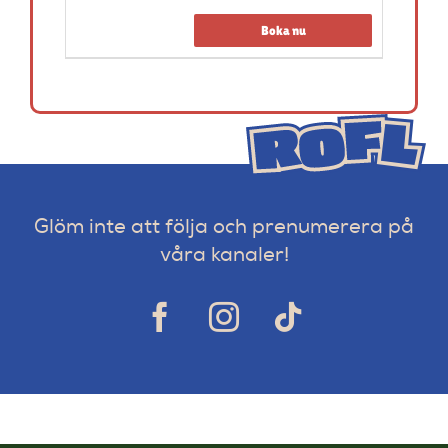
Boka nu
Glöm inte att följa och prenumerera på
våra kanaler!