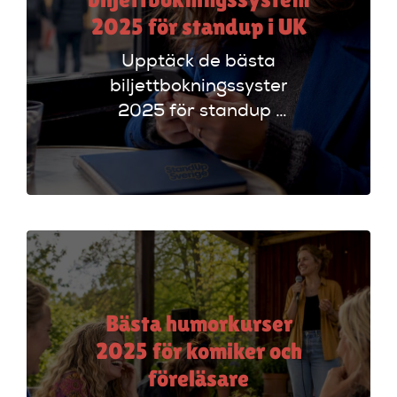
2025 för standup i UK
Upptäck de bästa
biljettbokningssystem
2025 för standup i
UK. Jämför
plattformar som
Ticketmaster och
Dice för att hitta
rätt alternativ!
Bästa humorkurser
2025 för komiker och
föreläsare