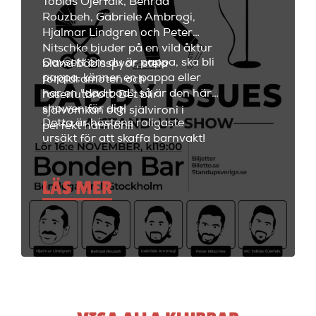
Tobias Öjerfalk, Behrad
utbud av fantastiska cocktails
Rouzbeh, Gabriele Ambrogi,
och fräscha drinkar.
Hjalmar Lindgren och Peter
Nitschke bjuder på en vild åktur
Oavsett om du är pappa, ska bli
bland bäbisspyor, stela
pappa, känner en pappa eller
föräldramöten och
har en "dad bod", så är den här
raseriutbrott. Det blir
showen för dig!
självömkan och självironi i
Detta är höstens roligaste
perfekt harmoni!
ursäkt för att skaffa barnvakt!
LÄS MER