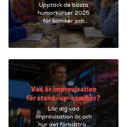
Upptäck de bästa
humorkurser 2025
för komiker och
föreläsare. Lär dig
tekniker och få
scenerfarenhet med
expertinstruktörer.
Vad är improvisation
för stand-up-komiker?
Lär dig vad
improvisation är och
hur det förbättrar