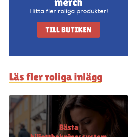
merch
Hitta fler roliga produkter!
TILL BUTIKEN
Läs fler roliga inlägg
Bästa
biljettbokningssystem