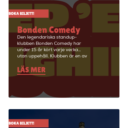
BOKA BILJETT!
Bonden Comedy
Den legendariska standup-
klubben Bonden Comedy har
under 15 år kört varje vecka
utan uppehåll. Klubben är en av
Stockholms äldsta
LÄS MER
standupklubbar och är känd för
att ha de bästa komikerna i
Sverige på scenen. Vill du se
stand up i Stockholm så är du
välkommen till Big Ben Stand
Up där de visar stand up nästan
alla dagar i veckan.
BOKA BILJETT!