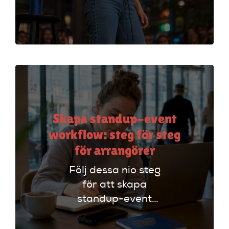
din stand-up!
Upptäck tekniker
som stärker ditt
material och din
scenframträdande.
Skapa standup-event
workflow: steg för steg
för arrangörer
Följ dessa nio steg
för att skapa
standup-event
workflow. Planera
effektivt och undvik