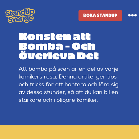
Skip
to
BOKA STANDUP
To
content
Na
Konsten att
Standup-butik
Bomba – Och
Överleva Det
Komiker
Att bomba på scen är en del av varje
komikers resa. Denna artikel ger tips
Lineup
och tricks för att hantera och lära sig
av dessa stunder, så att du kan bli en
Tidigare lineup
starkare och roligare komiker.
Klubbar