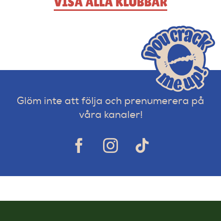
VISA ALLA KLUBBAR
Glöm inte att följa och prenumerera på
våra kanaler!