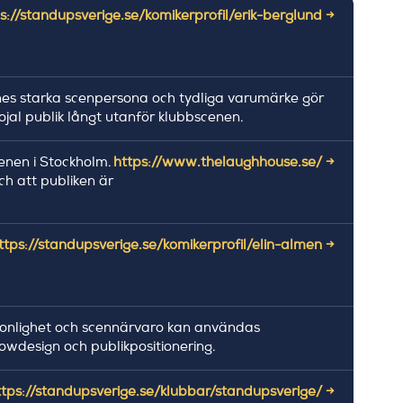
s://standupsverige.se/komikerprofil/erik-berglund →
nes starka scenpersona och tydliga varumärke gör
jal publik långt utanför klubbscenen.
enen i Stockholm.
https://www.thelaughhouse.se/ →
ch att publiken är
ttps://standupsverige.se/komikerprofil/elin-almen →
ersonlighet och scennärvaro kan användas
howdesign och publikpositionering.
ttps://standupsverige.se/klubbar/standupsverige/ →