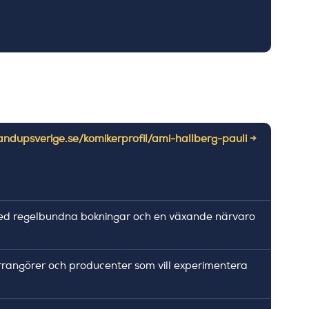
tandupsverige.se/komikerprofil/ami-hallberg-pauli →
 Med regelbundna bokningar och en växande närvaro
rrangörer och producenter som vill experimentera