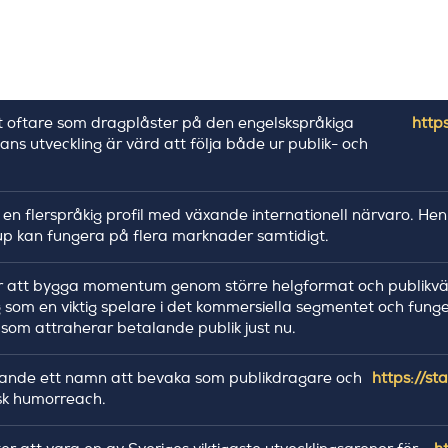
lt oftare som dragplåster på den engelskspråkiga
http
ns utveckling är värd att följa både ur publik- och
 en flerspråkig profil med växande internationell närvaro. Hen
up kan fungera på flera marknader samtidigt.
r att bygga momentum genom större helgformat och publikvän
 som en viktig spelare i det kommersiella segmentet och funge
r som attraherar betalande publik just nu.
ande ett namn att bevaka som publikdragare och
https://st
sk humorreach.