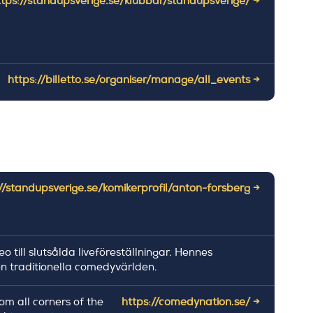
ttps://standupsverige.se/klubbar/standupsverige/ →
https://billetto.se/organiser/manage/all_events →
//standupsverige.se/komikerprofil/anton-forsberg →
 till slutsålda liveföreställningar. Hennes
en traditionella comedyvärlden.
m all corners of the
https://comedynation.se/ →