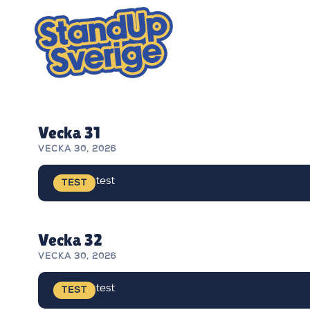
Skip
to
content
Vecka 31
VECKA 30, 2026
test
TEST
Vecka 32
VECKA 30, 2026
test
TEST