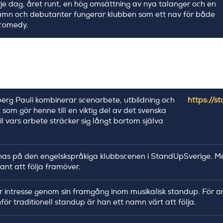
e dag, året runt, en hög omsättning av nya talanger och en
amn och debutanter fungerar klubben som ett nav för både
 comedy.
berg Pauli kombinerar scenarbete, utbildning och
https://s
om gör henne till en viktig del av det svenska
 vars arbete sträcker sig långt bortom själva
 synas på den engelskspråkiga klubbscenen i StandUpSverige.
ant att följa framöver.
r intresse genom sin framgång inom musikalisk standup. För a
ör traditionell standup är han ett namn värt att följa.