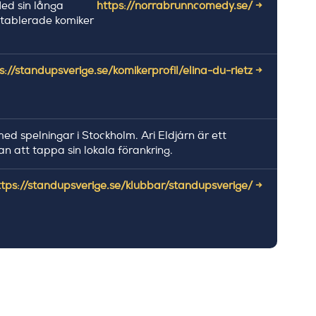
Med sin långa
https://norrabrunncomedy.se/ →
 etablerade komiker
s://standupsverige.se/komikerprofil/elina-du-rietz →
med spelningar i Stockholm. Ari Eldjárn är ett
 att tappa sin lokala förankring.
ttps://standupsverige.se/klubbar/standupsverige/ →