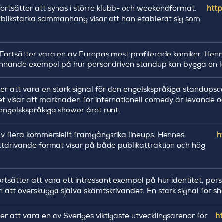
fortsätter att synas i större klubb- och weekendformat.
http
likstarka sammanhang visar att han etablerat sig som
Fortsätter vara en av Europas mest profilerade komiker. Hen
pännande exempel på hur persondriven standup kan bygga en lo
er att vara en stark signal för den engelskspråkiga standupsc
t visar att marknaden för internationell comedy är levande o
ill engelskspråkiga shower året runt.
 av flera kommersiellt framgångsrika lineups. Hennes
h
tdrivande format visar på både publikattraktion och hög
ortsätter att vara ett intressant exempel på hur identitet, p
 att överskugga själva skämtskrivandet. En stark signal för s
r att vara en av Sveriges viktigaste utvecklingsarenor för
h