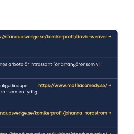
s://standupsverige.se/komikerprofil/david-weaver →
nes arbete är intressant för arrangörer som vill
liga lineups.
https://www.maffiacomedy.se/ →
rar som en tydlig
andupsverige.se/komikerprofil/johanna-nordstrom →