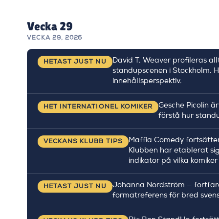
Vecka 29
VECKA 29, 2026
David T. Weaver profileras al
HETAST JUST NU
standupscenen i Stockholm. Ha
innehållsperspektiv.
Gesche Picolin är
HET INTERNATIONEL KOMIKER
förstå hur stand
Maffia Comedy fortsätte
VECKANS KLUBB TIPS
Klubben har etablerat sig
indikator på vilka komike
Johanna Nordström — fortfar
HETAST JUST NU
formatreferens för bred sven