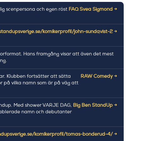
ig scenpersona och egen röst
FAQ Svea Sigmond →
/standupsverige.se/komikerprofil/john-sundqvist-2 →
rformat. Hans framgång visar att även det mest
ng.
r. Klubben fortsätter att sätta
RAW Comedy →
tor på vilka namn som är på väg att
 standup. Med shower VARJE DAG,
Big Ben StandUp →
etablerade namn och debutanter
andupsverige.se/komikerprofil/tomas-bonderud-4/ →