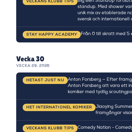
Big Ben StandUp fortsätte
VECKANS KLUBB TIPS
standup. Med shower varj
unik mix av etablerade n
svensk och internationell
Från 0 till skratt med 5
STAY HAPPY ACADEMY
Vecka 30
VECKA 29, 2026
Anton Forsberg — Efter fra
HETAST JUST NU
Anton Forsberg att vara ett 
komiker med tydlig scouting
Jiaoying Summers 
HET INTERNATIONEL KOMIKER
framgångar visar
Comedy Nation - Comedy N
VECKANS KLUBB TIPS