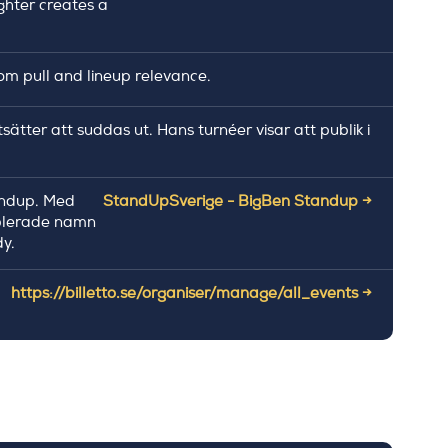
ghter creates a
oom pull and lineup relevance.
sätter att suddas ut. Hans turnéer visar att publik i
tandup. Med
StandUpSverige - BigBen Standup →
ablerade namn
y.
https://billetto.se/organiser/manage/all_events →