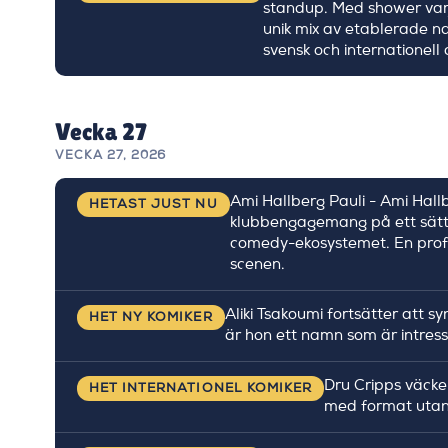
standup. Med shower varj
unik mix av etablerade n
svensk och internationell
Vecka 27
VECKA 27, 2026
Ami Hallberg Pauli - Ami Hall
HETAST JUST NU
klubbengagemang på ett sätt s
comedy-ekosystemet. En profil
scenen.
Aliki Tsakoumi fortsätter att
HET NY KOMIKER
är hon ett namn som är intress
Dru Cripps väcke
HET INTERNATIONEL KOMIKER
med format utanf