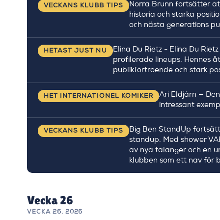
Norra Brunn fortsätter at
VECKANS KLUBB TIPS
historia och starka posit
och nästa generations pub
Elina Du Rietz - Elina Du Rietz
HETAST JUST NU
profilerade lineups. Hennes 
publikförtroende och stark pos
Ari Eldjárn — Den
HET INTERNATIONEL KOMIKER
intressant exemp
Big Ben StandUp fortsätte
VECKANS KLUBB TIPS
standup. Med shower VAR
av nya talanger och en u
klubben som ett nav för 
Vecka 26
VECKA 26, 2026