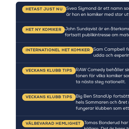
Svea Sigmond är ett namn som
HETAST JUST NU
är hon en komiker med stor utv
John Sundqvist är en återkomma
HET NY KOMIKER
fortsatt publikintresse om mat
Sam Campbell fo
INTERNATIONEL HET KOMIKER
udda och experim
RAW Comedy behåller sin r
VECKANS KLUBB TIPS
tonen för vilka komiker s
ta nästa steg nationellt.
Big Ben StandUp fortsätt
VECKANS KLUBB TIPS
hels Sommaren och året r
fungerar klubben som ett
Tomas Bonderud har k
VÄLBEVARAD HEMLIGHET