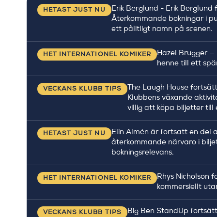
Erik Berglund - Erik Berglund 
HETAST JUST NU
Återkommande bokningar i pub
ett pålitligt namn på scenen.
Hazel Brugger — 
HET INTERNATIONEL KOMIKER
henne till ett s
The Laugh House fortsätt
VECKANS KLUBB TIPS
Klubbens växande aktivite
villig att köpa biljetter t
Elin Almén är fortsatt en del
HETAST JUST NU
återkommande närvaro i biljet
bokningsrelevans.
Rhys Nicholson f
HET INTERNATIONEL KOMIKER
kommersiellt utan
Big Ben StandUp fortsätte
VECKANS KLUBB TIPS