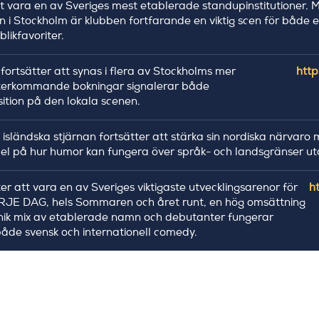
t vara en av Sveriges mest etablerade standupinstitutioner. 
ion i Stockholm är klubben fortfarande en viktig scen för både
likfavoriter.
 fortsätter att synas i flera av Stockholms mer
http
återkommande bokningar signalerar både
ition på den lokala scenen.
 isländska stjärnan fortsätter att stärka sin nordiska närvaro 
el på hur humor kan fungera över språk- och landsgränser utan
r att vara en av Sveriges viktigaste utvecklingsarenor för
h
JE DAG, hels Sommaren och året runt, en hög omsättning
nik mix av etablerade namn och debutanter fungerar
både svensk och internationell comedy.