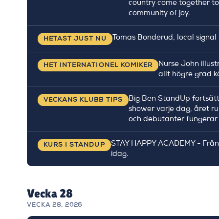
country come together to
community of joy.
Tomas Bonderud, local signal v
HETAST JUST NU
Nurse John illust
HET INTERNATIONEL KOMIKER
allt högre grad k
Big Ben StandUp fortsätte
VECKANS KLUBB TIPS
shower varje dag, året r
och debutanter fungerar 
STAY HAPPY ACADEMY - Från 0 t
KURS I STANDUP
idag.
Vecka 28
VECKA 28, 2026