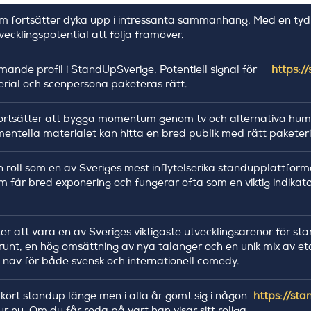
 fortsätter dyka upp i intressanta sammanhang. Med en tydl
ecklingspotential att följa framöver.
nde profil i StandUpSverige. Potentiell signal för
https:/
erial och scenpersona paketeras rätt.
rtsätter att bygga momentum genom tv och alternativa humo
entella materialet kan hitta en bred publik med rätt paketeri
oll som en av Sveriges mest inflytelserika standupplattforma
om får bred exponering och fungerar ofta som en viktig indika
er att vara en av Sveriges viktigaste utvecklingsarenor för
unt, en hög omsättning av nya talanger och en unik mix av 
 nav för både svensk och internationell comedy.
ört standup länge men i alla år gömt sig i någon
https://st