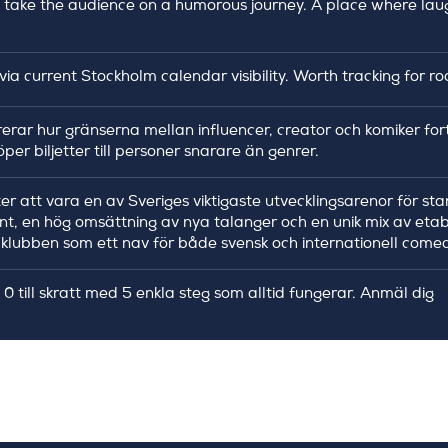
 take the audience on a humorous journey. A place where lau
ia current Stockholm calendar visibility. Worth tracking for r
rerar hur gränserna mellan influencer, creator och komiker fort
öper biljetter till personer snarare än genrer.
r att vara en av Sveriges viktigaste utvecklingsarenor för s
unt, en hög omsättning av nya talanger och en unik mix av et
klubben som ett nav för både svensk och internationell comed
ill skratt med 5 enkla steg som alltid fungerar. Anmäl dig