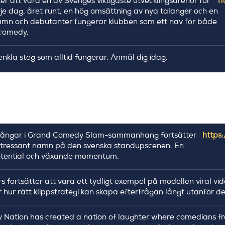
r att vara en av Sveriges viktigaste utvecklingsarenor för
h
e dag, året runt, en hög omsättning av nya talanger och en
amn och debutanter fungerar klubben som ett nav för både
 comedy.
 enkla steg som alltid fungerar. Anmäl dig idag.
mgångar i Grand Comedy Slam-sammanhang fortsätter
https:
intressant namn på den svenska standupscenen. En
potential och växande momentum.
fortsätter att vara ett tydligt exempel på modellen viral video
 hur rätt klippstrategi kan skapa efterfrågan långt utanför d
ation has created a nation of laughter where comedians fro