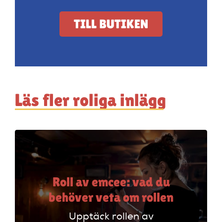
TILL BUTIKEN
Läs fler roliga inlägg
Roll av emcee: vad du
behöver veta om rollen
Upptäck rollen av