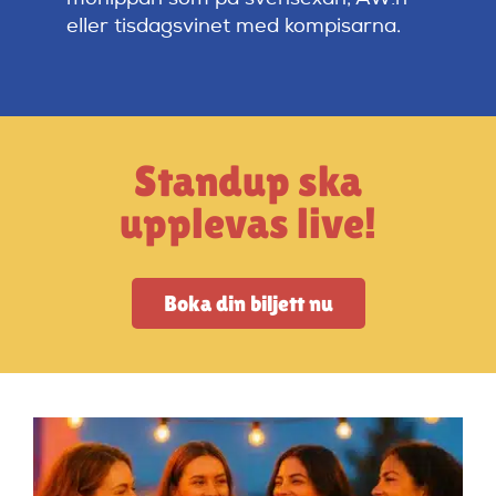
Artiklar
eller tisdagsvinet med kompisarna.
StandUpSverige PODDEN
Om oss
Standup ska
upplevas live!
Kontakta oss
Vanliga frågor
Boka din biljett nu
Mitt konto