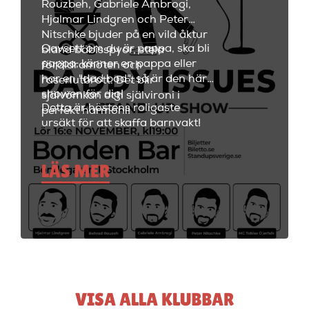
Rouzbeh, Gabriele Ambrogi,
och fräscha drinkar.
Hjalmar Lindgren och Peter
Nitschke bjuder på en vild åktur
Oavsett om du är pappa, ska bli
bland bäbisspyor, stela
pappa, känner en pappa eller
föräldramöten och
har en "dad bod", så är den här
raseriutbrott. Det blir
showen för dig!
självömkan och självironi i
Detta är höstens roligaste
perfekt harmoni!
ursäkt för att skaffa barnvakt!
LÄS MER
VISA ALLA KLUBBAR