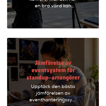
en bra värd kan
lyfta ditt event. Följ
vår checklista för
att säkerställa en
lyckad
arrangemang!
Jämförelse av
eventsystem för
standup-arrangörer
Upptäck den bästa
jämförelsen av
eventhanteringssystem