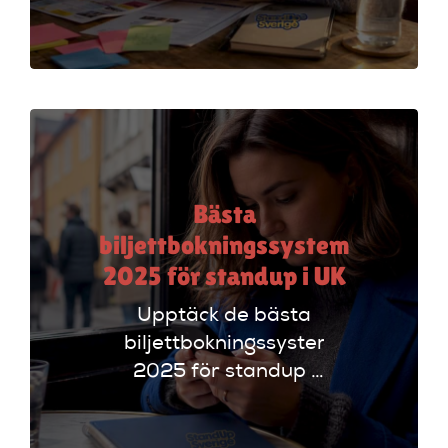
för standup-
arrangörer. Få
insikter om
funktioner som
evenemangskalender
och biljettlänkar!
Bästa
biljettbokningssystem
2025 för standup i UK
Upptäck de bästa
biljettbokningssystem
2025 för standup i
UK. Jämför
plattformar som