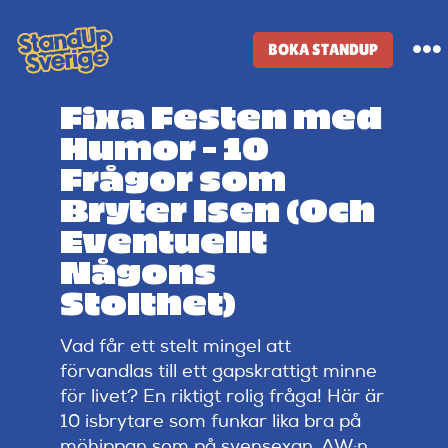
Skip
to
BOKA STANDUP
To
content
Na
Fixa Festen med
Standup-butik
Humor – 10
Frågor som
Komiker
Bryter Isen (Och
Eventuellt
Lineup
Någons
Stolthet)
Tidigare lineup
Vad får ett stelt mingel att
förvandlas till ett gapskrattigt minne
Klubbar
för livet? En riktigt rolig fråga! Här är
10 isbrytare som funkar lika bra på
möhippan som på svensexan, AW:n