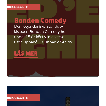
BOKA BILJETT!
Bonden Comedy
Den legendariska standup-
klubben Bonden Comedy har
under 15 år kört varje vecka
utan uppehåll. Klubben är en av
Stockholms äldsta
LÄS MER
standupklubbar och är känd för
att ha de bästa komikerna i
Sverige på scenen. Vill du se
stand up i Stockholm så är du
välkommen till Big Ben Stand
Up där de visar stand up nästan
alla dagar i veckan.
BOKA BILJETT!