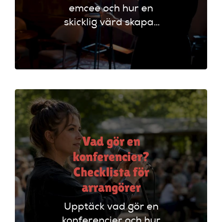
emcee och hur en
skicklig värd skapar
oförglömliga
evenemang genom
att styra
programmet och
engagera publiken.
Vad gör en
konferencier?
Checklista för
arrangörer
Upptäck vad gör en
konferencier och hur