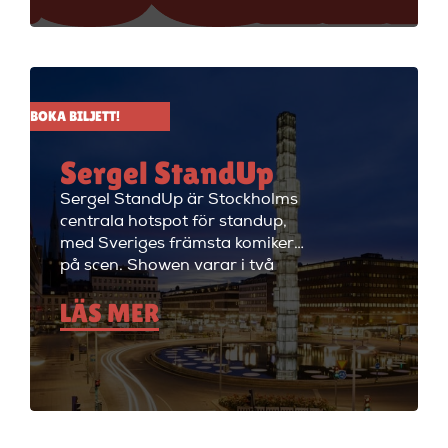
välkommen till Big Ben Stand
Up där de visar stand up nästan
alla dagar i veckan.
BOKA BILJETT!
Sergel StandUp
Sergel StandUp är Stockholms
centrala hotspot för standup,
med Sveriges främsta komiker
på scen. Showen varar i två
timmar med en paus, och
LÄS MER
efteråt fortsätter kvällen med
cocktails i restaurangdelen.
Perfekt för en dejt eller en kväll
med vänner! Sergel StandUp är
både den perfekta förfesten och
den perfekta första dejten, eller
bara en kväll med skratt för att