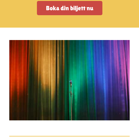
Artiklar
Boka din biljett nu
StandUpSverige PODDEN
Om oss
Kontakta oss
Vanliga frågor
Mitt konto