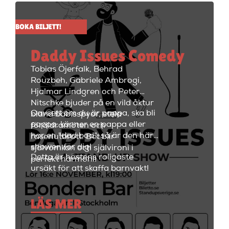
ladda batterierna. Showen
håller på i ungefär två timmar
BOKA BILJETT!
med en paus i mitten på 15
minuter. Efter showen kan
Daddy Issues Comedy
kvällen fortsätta med fest i
restaurangdelen med ett stort
Tobias Öjerfalk, Behrad
utbud av fantastiska cocktails
Rouzbeh, Gabriele Ambrogi,
och fräscha drinkar.
Hjalmar Lindgren och Peter
Nitschke bjuder på en vild åktur
Oavsett om du är pappa, ska bli
bland bäbisspyor, stela
pappa, känner en pappa eller
föräldramöten och
har en "dad bod", så är den här
raseriutbrott. Det blir
showen för dig!
självömkan och självironi i
Detta är höstens roligaste
perfekt harmoni!
ursäkt för att skaffa barnvakt!
LÄS MER