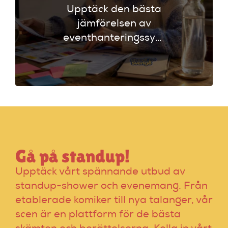
Upptäck den bästa
jämförelsen av
eventhanteringssystem
för standup-
arrangörer. Få
insikter om
funktioner som
evenemangskalender
och biljettlänkar!
Gå på standup!
Upptäck vårt spännande utbud av
standup-shower och evenemang. Från
etablerade komiker till nya talanger, vår
scen är en plattform för de bästa