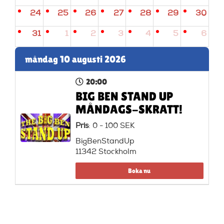
24
25
26
27
28
29
30
31
1
2
3
4
5
6
måndag 10 augusti 2026
20:00
BIG BEN STAND UP
MÅNDAGS-SKRATT!
Pris
: 0 - 100 SEK
BigBenStandUp
11342 Stockholm
Boka nu