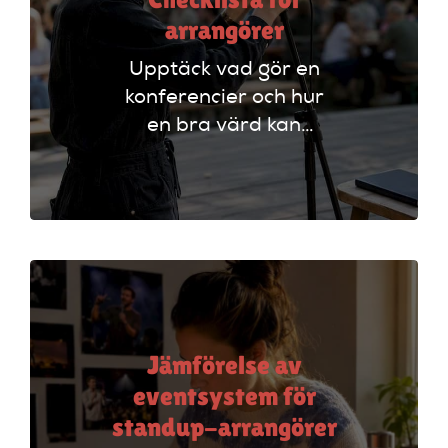
arrangörer
Upptäck vad gör en
konferencier och hur
en bra värd kan
lyfta ditt event. Följ
vår checklista för
att säkerställa en
lyckad
arrangemang!
Jämförelse av
eventsystem för
standup-arrangörer