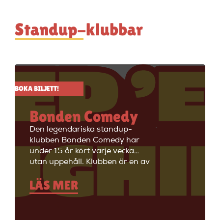
Standup-klubbar
BOKA BILJETT!
Bonden Comedy
Den legendariska standup-
klubben Bonden Comedy har
under 15 år kört varje vecka
utan uppehåll. Klubben är en av
Stockholms äldsta
LÄS MER
standupklubbar och är känd för
att ha de bästa komikerna i
Sverige på scenen. Vill du se
stand up i Stockholm så är du