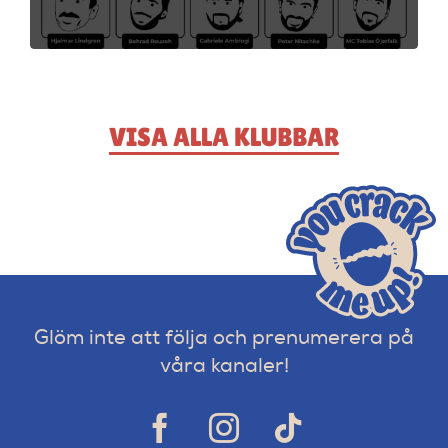
VISA ALLA KLUBBAR
Glöm inte att följa och prenumerera på
våra kanaler!