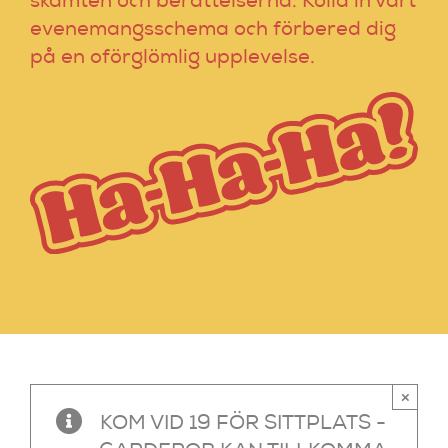
skämten och berättelserna. Kolla in vårt
evenemangsschema och förbered dig
på en oförglömlig upplevelse.
×
KOM VID 19 FÖR SITTPLATS -