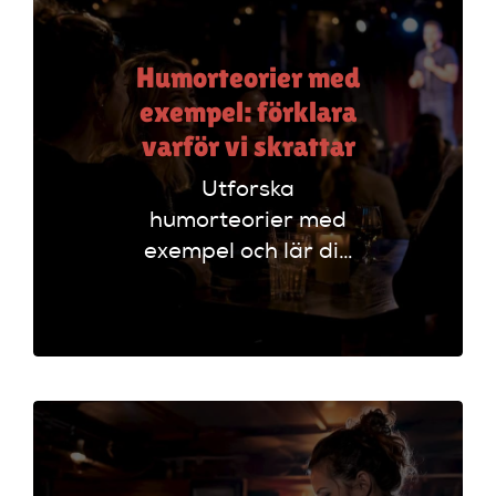
Humorteorier med
exempel: förklara
varför vi skrattar
Utforska
humorteorier med
exempel och lär dig
varför vi skrattar.
Förstå olika sätt att
analysera humor
och skriva effektivt.