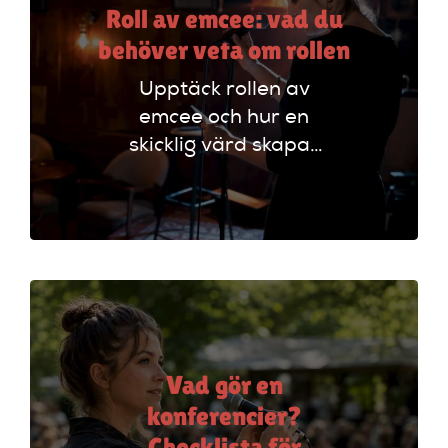
Roll av emcee: vad du
behöver veta om rollen
Upptäck rollen av
emcee och hur en
skicklig värd skapar
oförglömliga
evenemang genom
att styra
programmet och
engagera publiken.
Vad gör en
konferencier?
Checklista för