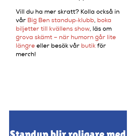
Vill du ha mer skratt? Kolla också in
vår
Big Ben standup‑klubb
,
boka
biljetter till kvällens show
, läs om
grova skämt – när humorn går lite
längre
eller besök vår
butik
för
merch!
Standup blir roligare med