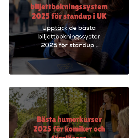
biljettbokningssystem
2025 för standup i UK
Upptäck de bästa
biljettbokningssystem
2025 för standup i
UK. Jämför
plattformar som
Ticketmaster och
Dice för att hitta
rätt alternativ!
Bästa humorkurser
2025 för komiker och