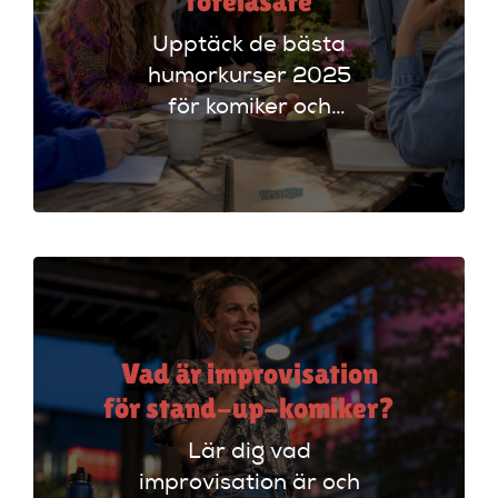
föreläsare
Upptäck de bästa
humorkurser 2025
för komiker och
föreläsare. Lär dig
tekniker och få
scenerfarenhet med
expertinstruktörer.
Vad är improvisation
för stand-up-komiker?
Lär dig vad
improvisation är och