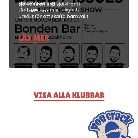
showen för dig!
självömkan och självironi i
Detta är höstens roligaste
perfekt harmoni!
ursäkt för att skaffa barnvakt!
LÄS MER
VISA ALLA KLUBBAR