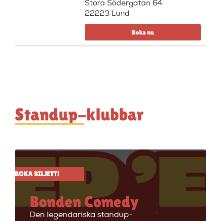
Stora Södergatan 64
22223 Lund
Boka nu
Standup-klubbar
BOKA BILJETT!
Bonden Comedy
Den legendariska standup-