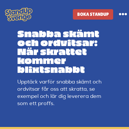
Skip
to
BOKA STANDUP
To
content
Na
Snabba skämt
Standup-butik
och ordvitsar:
När skrattet
Komiker
kommer
blixtsnabbt
Lineup
Upptäck varför snabba skämt och
ordvitsar får oss att skratta, se
Tidigare lineup
exempel och lär dig leverera dem
som ett proffs.
Klubbar