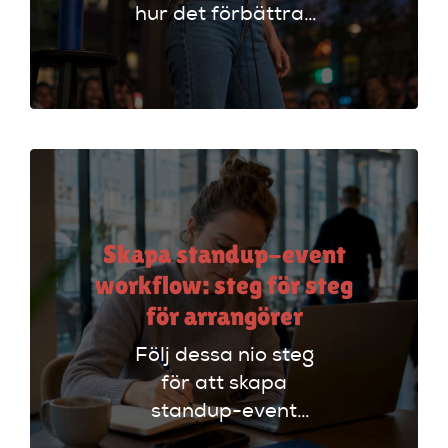
hur det förbättrar
din stand-up!
Upptäck tekniker
som stärker ditt
material och din
scenframträdande.
Skapa standup-event
workflow: steg för steg
för arrangörer
Följ dessa nio steg
för att skapa
standup-event
workflow. Planera