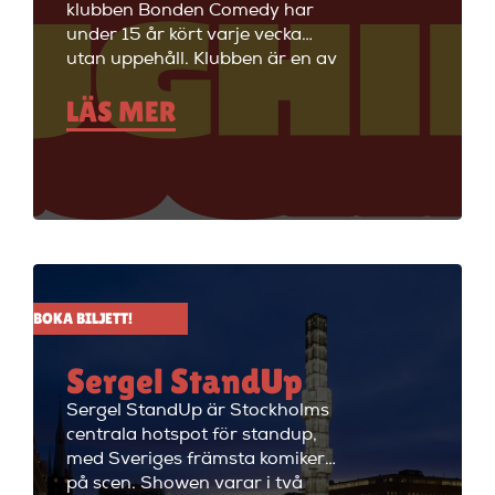
klubben Bonden Comedy har
under 15 år kört varje vecka
utan uppehåll. Klubben är en av
Stockholms äldsta
LÄS MER
standupklubbar och är känd för
att ha de bästa komikerna i
Sverige på scenen. Vill du se
stand up i Stockholm så är du
välkommen till Big Ben Stand
Up där de visar stand up nästan
alla dagar i veckan.
BOKA BILJETT!
Sergel StandUp
Sergel StandUp är Stockholms
centrala hotspot för standup,
med Sveriges främsta komiker
på scen. Showen varar i två