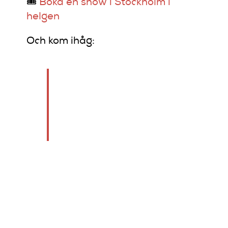
🎟️
Boka en show i Stockholm i
helgen
Och kom ihåg:
Allt börjar med en
mikrofon, ett skämt –
och modet att trycka
på “start”. 💪😂