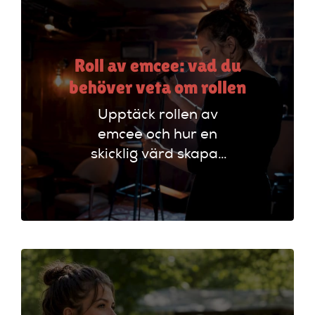
Roll av emcee: vad du
behöver veta om rollen
Upptäck rollen av
emcee och hur en
skicklig värd skapar
oförglömliga
evenemang genom
att styra
programmet och
engagera publiken.