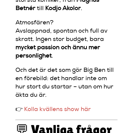
största komiker, från
Magnus
Betnér
till
Kodjo Akolor
.
Atmosfären?
Avslappnad, spontan och full av
skratt. Ingen stor budget, bara
mycket passion och ännu mer
personlighet
.
Och det är det som gör Big Ben till
en förebild: det handlar inte om
hur stort du startar – utan om hur
äkta du är.
👉
Kolla kvällens show här
💬 Vanliga frågor