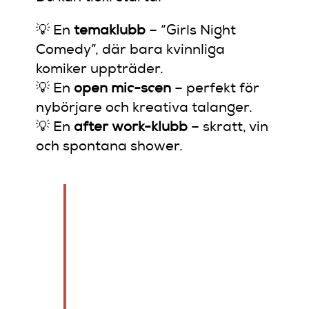
💡 En
temaklubb
– “Girls Night
Comedy”, där bara kvinnliga
komiker uppträder.
💡 En
open mic-scen
– perfekt för
nybörjare och kreativa talanger.
💡 En
after work-klubb
– skratt, vin
och spontana shower.
Tänk på din publik: vill
du ha studenter,
afterwork-folk, par
eller tjejgäng som
älskar prosecco och
punchlines?