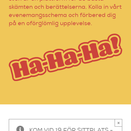
skämten och berättelserna. Kolla in vårt
evenemangsschema och förbered dig
på en oförglömlig upplevelse.
×
KOM VID 19 FÖR SITTPLATS -