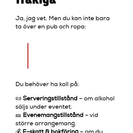
Ja, jag vet. Men du kan inte bara
ta över en pub och ropa:
“Standup här ikväll,
vem vill uppträda?”
Du behöver ha koll på:
📜
Serveringstillstånd
– om alkohol
säljs under eventet.
🎫
Evenemangstillstånd
– vid
större arrangemang.
💰
F-skatt & bokföring
– om du