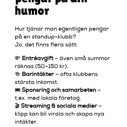
humor
Hur tjänar man egentligen pengar
på en standup-klubb?
Jo, det finns flera sätt:
💸
Entréavgift
– även små summor
räknas (50–150 kr).
🍻
Barintäkter
– ofta klubbens
största inkomst.
🎟️
Sponsring och samarbeten
–
t.ex. med lokala företag.
🎬
Streaming & sociala medier
–
klipp kan bli virala och skapa nya
intäkter.