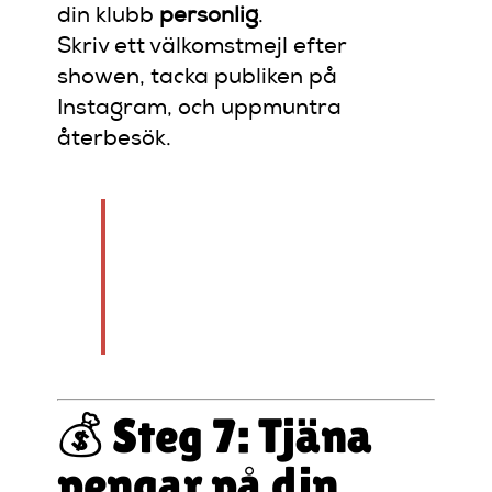
din klubb
personlig
.
Skriv ett välkomstmejl efter
showen, tacka publiken på
Instagram, och uppmuntra
återbesök.
En standup-klubb är
inte bara en scen – det
är en familj med skratt,
energi och gemenskap.
💰 Steg 7: Tjäna
pengar på din