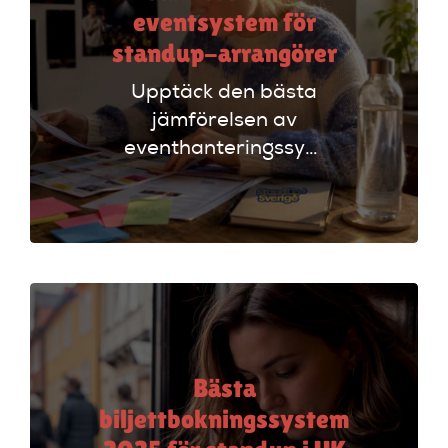
eventsystem för
standup-arrangörer
Upptäck den bästa
jämförelsen av
eventhanteringssystem
för standup-
arrangörer. Få
insikter om
funktioner som
evenemangskalender
och biljettlänkar!
Bästa
biljettbokningssystem