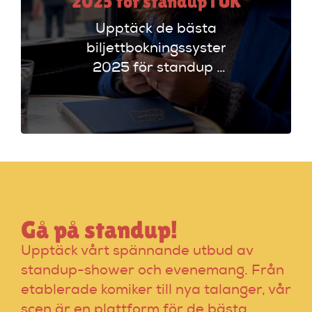
2025 för standup i UK
Upptäck de bästa
biljettbokningssystem
2025 för standup i
UK. Jämför
plattformar som
Ticketmaster och
Dice för att hitta
rätt alternativ!
Gå på standup!
Upptäck vårt spännande utbud av
standup-shower och evenemang. Från
etablerade komiker till nya talanger, vår
scen är en plattform för de bästa