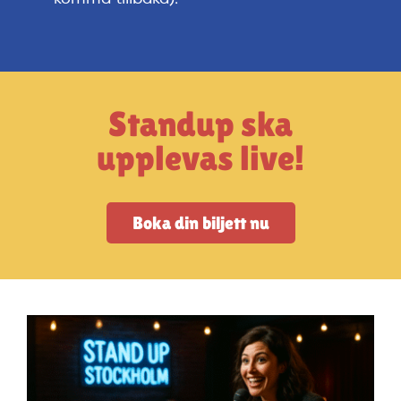
Artiklar
StandUpSverige PODDEN
Standup ska
Om oss
upplevas live!
Kontakta oss
Boka din biljett nu
Vanliga frågor
Mitt konto