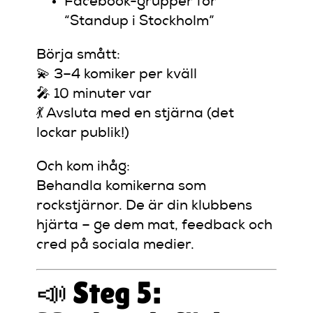
Facebook-grupper för
“Standup i Stockholm”
Börja smått:
💫 3–4 komiker per kväll
🎤 10 minuter var
💃 Avsluta med en stjärna (det
lockar publik!)
Och kom ihåg:
Behandla komikerna som
rockstjärnor. De är din klubbens
hjärta – ge dem mat, feedback och
cred på sociala medier.
📣 Steg 5: