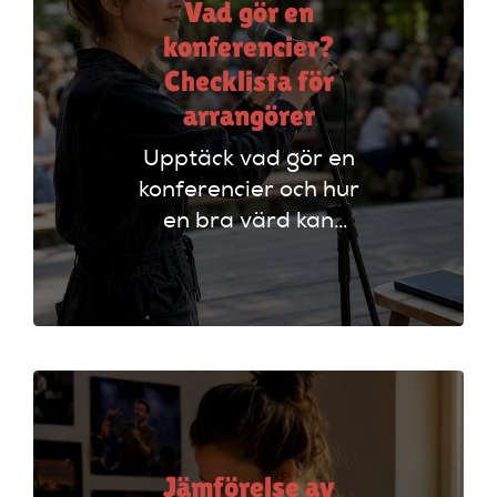
Vad gör en
konferencier?
Checklista för
arrangörer
Upptäck vad gör en
konferencier och hur
en bra värd kan
lyfta ditt event. Följ
vår checklista för
att säkerställa en
lyckad
arrangemang!
Jämförelse av