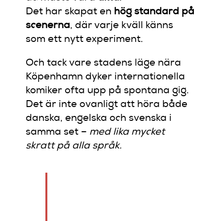
Det har skapat en
hög standard på
scenerna
, där varje kväll känns
som ett nytt experiment.
Och tack vare stadens läge nära
Köpenhamn dyker internationella
komiker ofta upp på spontana gig.
Det är inte ovanligt att höra både
danska, engelska och svenska i
samma set –
med lika mycket
skratt på alla språk.
“Malmö är staden där
humor inte bara pratar
svenska – den pratar