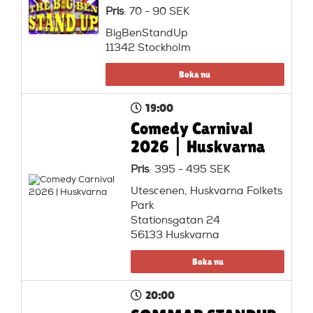
Pris
: 70 - 90 SEK
BigBenStandUp
11342 Stockholm
Boka nu
19:00
Comedy Carnival
2026 | Huskvarna
Pris
: 395 - 495 SEK
Utescenen, Huskvarna Folkets
Park
Stationsgatan 24
56133 Huskvarna
Boka nu
20:00