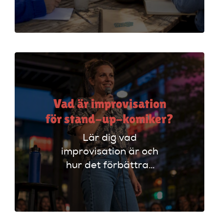
föreläsare. Lär dig
tekniker och få
scenerfarenhet med
expertinstruktörer.
Vad är improvisation
för stand-up-komiker?
Lär dig vad
improvisation är och
hur det förbättrar
din stand-up!
Upptäck tekniker
som stärker ditt