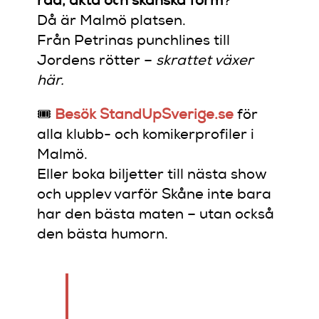
råa, äkta och skånska form
?
Då är Malmö platsen.
Från Petrinas punchlines till
Jordens rötter –
skrattet växer
här.
🎟️
Besök StandUpSverige.se
för
alla klubb- och komikerprofiler i
Malmö.
Eller boka biljetter till nästa show
och upplev varför Skåne inte bara
har den bästa maten – utan också
den bästa humorn.
Malmö skrattar högst,
mörkast – och mest