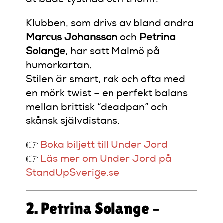
åt både tystnad och triumf.
Klubben, som drivs av bland andra
Marcus Johansson
och
Petrina
Solange
, har satt Malmö på
humorkartan.
Stilen är smart, rak och ofta med
en mörk twist – en perfekt balans
mellan brittisk “deadpan” och
skånsk självdistans.
👉
Boka biljett till Under Jord
👉
Läs mer om Under Jord på
StandUpSverige.se
2. Petrina Solange –