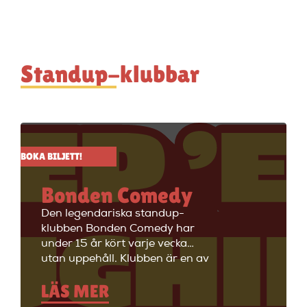
Standup-klubbar
BOKA BILJETT!
Bonden Comedy
Den legendariska standup-
klubben Bonden Comedy har
under 15 år kört varje vecka
utan uppehåll. Klubben är en av
Stockholms äldsta
LÄS MER
standupklubbar och är känd för
att ha de bästa komikerna i