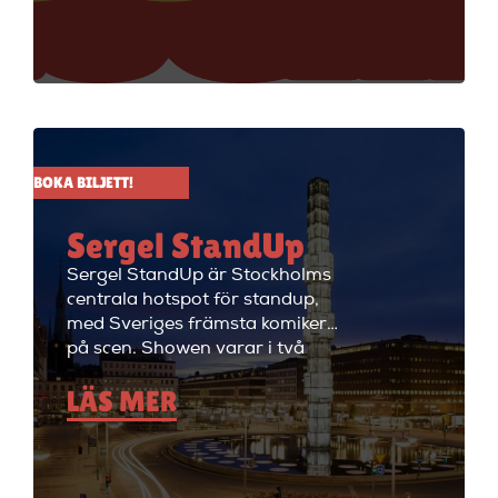
Sverige på scenen. Vill du se
stand up i Stockholm så är du
välkommen till Big Ben Stand
Up där de visar stand up nästan
alla dagar i veckan.
BOKA BILJETT!
Sergel StandUp
Sergel StandUp är Stockholms
centrala hotspot för standup,
med Sveriges främsta komiker
på scen. Showen varar i två
timmar med en paus, och
LÄS MER
efteråt fortsätter kvällen med
cocktails i restaurangdelen.
Perfekt för en dejt eller en kväll
med vänner! Sergel StandUp är
både den perfekta förfesten och