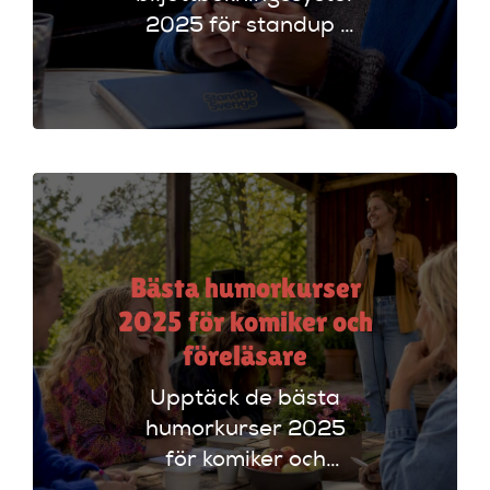
2025 för standup i
UK. Jämför
plattformar som
Ticketmaster och
Dice för att hitta
rätt alternativ!
Bästa humorkurser
2025 för komiker och
föreläsare
Upptäck de bästa
humorkurser 2025
för komiker och