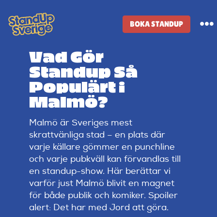
Skip
to
BOKA STANDUP
To
content
Na
Vad Gör
Standup-butik
Standup Så
Populärt i
Komiker
Malmö?
Malmö är Sveriges mest
Lineup
skrattvänliga stad – en plats där
varje källare gömmer en punchline
Tidigare lineup
och varje pubkväll kan förvandlas till
en standup-show. Här berättar vi
varför just Malmö blivit en magnet
Klubbar
för både publik och komiker. Spoiler
alert: Det har med Jord att göra.