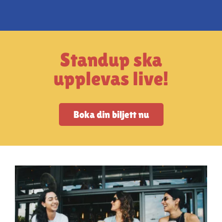
Artiklar
StandUpSverige PODDEN
Standup ska
Om oss
upplevas live!
Kontakta oss
Boka din biljett nu
Vanliga frågor
Mitt konto