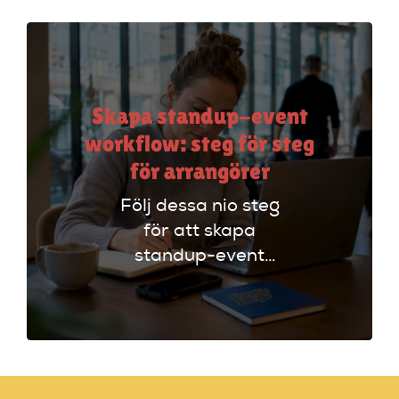
material och din
scenframträdande.
Skapa standup-event
workflow: steg för steg
för arrangörer
Följ dessa nio steg
för att skapa
standup-event
workflow. Planera
effektivt och undvik
vanliga misstag för
en lyckad kväll!