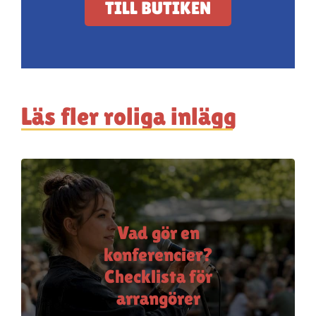
TILL BUTIKEN
Läs fler roliga inlägg
Vad gör en
konferencier?
Checklista för
arrangörer