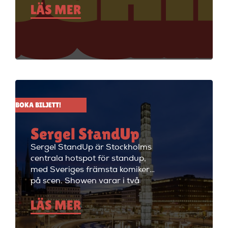
LÄS MER
standupklubbar och är känd för
att ha de bästa komikerna i
Sverige på scenen. Vill du se
stand up i Stockholm så är du
välkommen till Big Ben Stand
Up där de visar stand up nästan
alla dagar i veckan.
BOKA BILJETT!
Sergel StandUp
Sergel StandUp är Stockholms
centrala hotspot för standup,
med Sveriges främsta komiker
på scen. Showen varar i två
timmar med en paus, och
LÄS MER
efteråt fortsätter kvällen med
cocktails i restaurangdelen.
Perfekt för en dejt eller en kväll