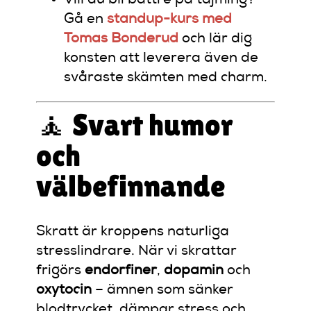
Vill du bli bättre på tajming?
Gå en
standup-kurs med
Tomas Bonderud
och lär dig
konsten att leverera även de
svåraste skämten med charm.
🧘 Svart humor
och
välbefinnande
Skratt är kroppens naturliga
stresslindrare. När vi skrattar
frigörs
endorfiner
,
dopamin
och
oxytocin
– ämnen som sänker
blodtrycket, dämpar stress och