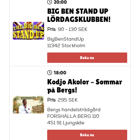
20:00
BIG BEN STAND UP
LÖRDAGSKLUBBEN!
Pris
: 90 - 130 SEK
BigBenStandUp
11342 Stockholm
Boka nu
18:00
Kodjo Akolor – Sommar
på Bergs!
Pris
: 295 SEK
Bergs handelsträdgård
FORSHÄLLA BERG 110
451 91 Ljungskile
Boka nu