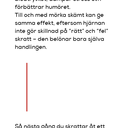
förbättrar humöret.
Till och med mörka skämt kan ge
samma effekt, eftersom hjärnan
inte gör skillnad på “rätt” och “fel”
skratt – den belönar bara själva
handlingen.
“Att skratta åt mörkret
betyder inte att du är
kall. Det betyder att du
vägrar låta mörkret
vinna.”
Så nästa gång du skrattar åt ett