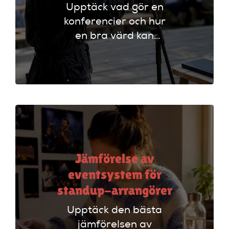
Upptäck vad gör en
konferencier och hur
en bra värd kan
lyfta ditt event. Följ
vår checklista för
att säkerställa en
lyckad
arrangemang!
Jämförelse av
eventsystem för
standup-arrangörer
Upptäck den bästa
jämförelsen av