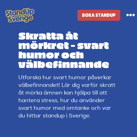
Skip
to
BOKA STANDUP
To
content
Na
Skratta åt
Standup-butik
mörkret – svart
humor och
Komiker
välbefinnande
Utforska hur svart humor påverkar
Lineup
välbefinnandet! Lär dig varför skratt
åt mörka ämnen kan hjälpa till att
Tidigare lineup
hantera stress, hur du använder
svart humor med omtanke och var
du hittar standup i Sverige.
Klubbar