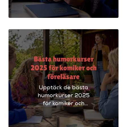
plattformar som
Ticketmaster och
Dice för att hitta
rätt alternativ!
Bästa humorkurser
2025 för komiker och
föreläsare
Upptäck de bästa
humorkurser 2025
för komiker och
föreläsare. Lär dig
tekniker och få