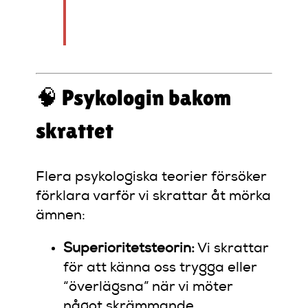
nog aldrig orka möta
den varje dag.”
🧠 Psykologin bakom
skrattet
Flera psykologiska teorier försöker
förklara varför vi skrattar åt mörka
ämnen:
Superioritetsteorin:
Vi skrattar
för att känna oss trygga eller
“överlägsna” när vi möter
något skrämmande.