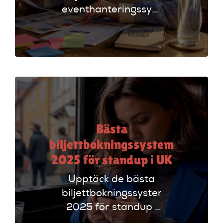
eventhanteringssystem
för standup-
arrangörer. Få
insikter om
funktioner som
evenemangskalender
och biljettlänkar!
Bästa
biljettbokningssystem
2025 för standup i UK
Upptäck de bästa
biljettbokningssystem
2025 för standup i
UK. Jämför