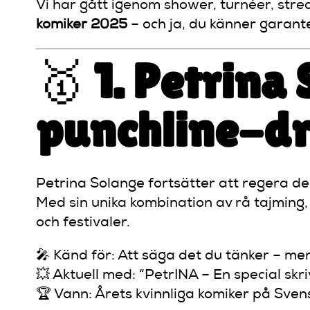
Vi har gått igenom shower, turnéer, stre
komiker 2025
– och ja, du känner garant
🥇
1. Petrina
punchline-dr
Petrina Solange fortsätter att regera 
Med sin unika kombination av rå tajming, 
och festivaler.
🎤 Känd för: Att säga det du tänker – me
💥 Aktuell med: “PetrINA – En special skri
🏆 Vann: Årets kvinnliga komiker på Sve