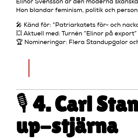
Elinor Svensson är den moderna skånska 
Hon blandar feminism, politik och person
🎤 Känd för: “Patriarkatets för- och nack
💥 Aktuell med: Turnén “Elinor på export” 
🏆 Nomineringar: Flera Standupgalor och
“Jag skrattar åt patriarkatet – för 
🎙️
4. Carl Sta
up-stjärna