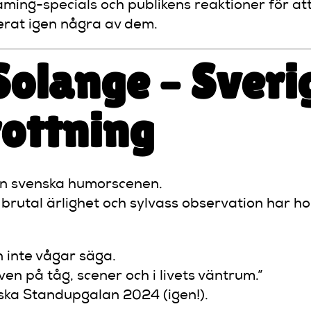
aming-specials och publikens reaktioner för at
erat igen några av dem.
 Solange – Sveri
ottning
den svenska humorscenen.
brutal ärlighet och sylvass observation har ho
n inte vågar säga.
ven på tåg, scener och i livets väntrum.”
nska Standupgalan 2024 (igen!).