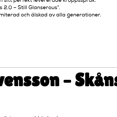
ch sitt perfekt levererade kroppsspråk.
 2.0 – Still Glanserous”.
imiterad och älskad av alla generationer.
ns – boka tid hos psykolog.”
Svensson – Skån