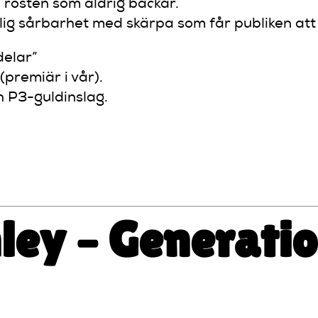
rösten som aldrig backar.
lig sårbarhet med skärpa som får publiken att
delar”
(premiär i vår).
 P3-guldinslag.
att inte gråta.”
nley – Generati