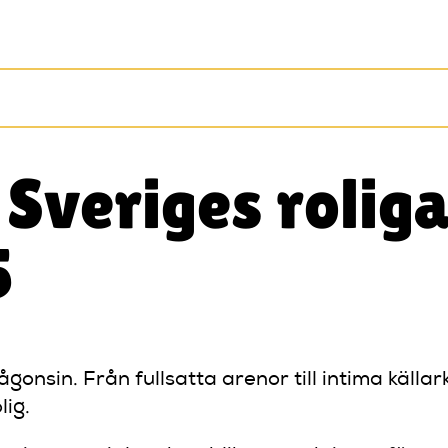
 Sveriges roli
5
onsin. Från fullsatta arenor till intima källa
lig.