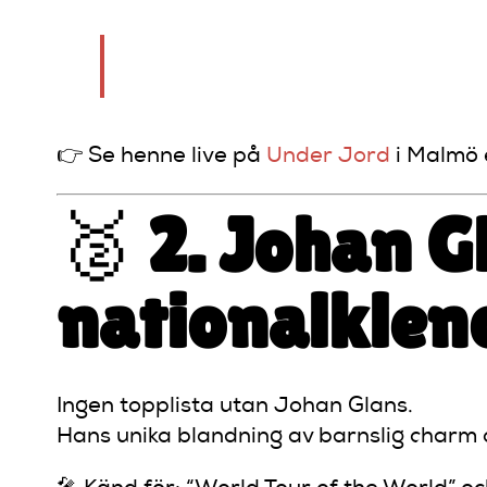
“Jag skämtar inte om allt – jag s
👉 Se henne live på
Under Jord
i Malmö 
🥈
2. Johan G
nationalklen
Ingen topplista utan Johan Glans.
Hans unika blandning av barnslig charm o