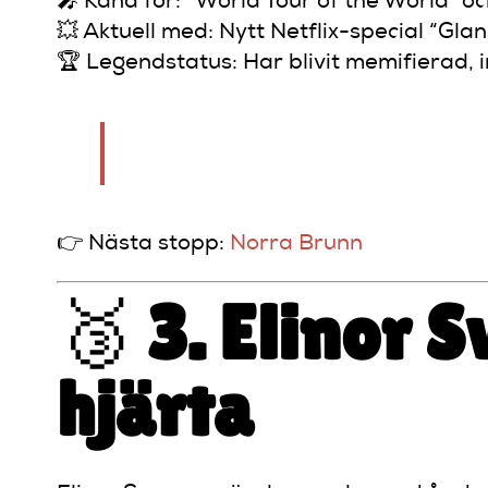
🎤 Känd för: “World Tour of the World” o
💥 Aktuell med: Nytt Netflix-special “Glans
🏆 Legendstatus: Har blivit memifierad, 
“Om du inte skrattar med Johan Gla
👉 Nästa stopp:
Norra Brunn
🥉
3. Elinor 
hjärta