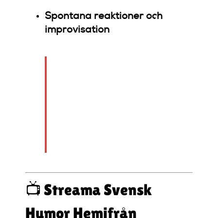
Spontana reaktioner och
improvisation
För familjer är standup
ett perfekt sätt att
skratta tillsammans
,
särskilt på shower med
anpassat innehåll för
olika åldrar.
📺 Streama Svensk
Humor Hemifrån