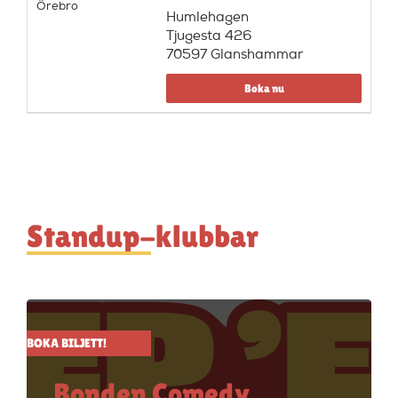
Humlehagen
Tjugesta 426
70597 Glanshammar
Boka nu
Standup-klubbar
BOKA BILJETT!
Bonden Comedy