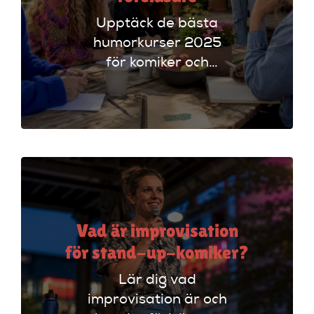
Upptäck de bästa
humorkurser 2025
för komiker och
föreläsare. Lär dig
tekniker och få
scenerfarenhet med
expertinstruktörer.
Vad är improvisation
för stand-up-komiker?
Lär dig vad
improvisation är och