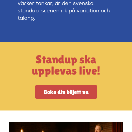
Artiklar
väcker tankar, är den svenska
standup-scenen rik på variation och
talang.
StandUpSverige PODDEN
Om oss
Standup ska
Kontakta oss
upplevas live!
Vanliga frågor
Boka din biljett nu
Mitt konto