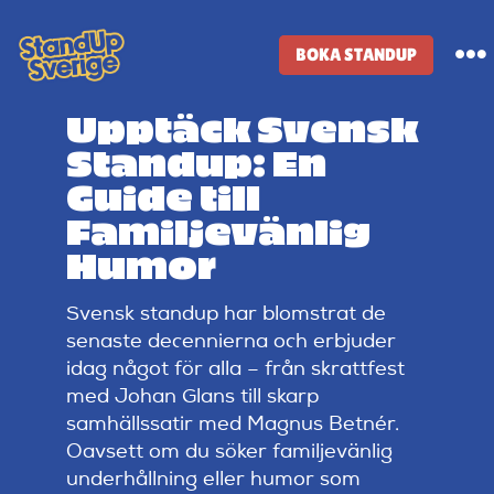
Skip
to
BOKA STANDUP
To
content
Na
Upptäck Svensk
Standup-butik
Standup: En
Guide till
Komiker
Familjevänlig
Humor
Lineup
Svensk standup har blomstrat de
senaste decennierna och erbjuder
Tidigare lineup
idag något för alla – från skrattfest
med Johan Glans till skarp
samhällssatir med Magnus Betnér.
Klubbar
Oavsett om du söker familjevänlig
underhållning eller humor som