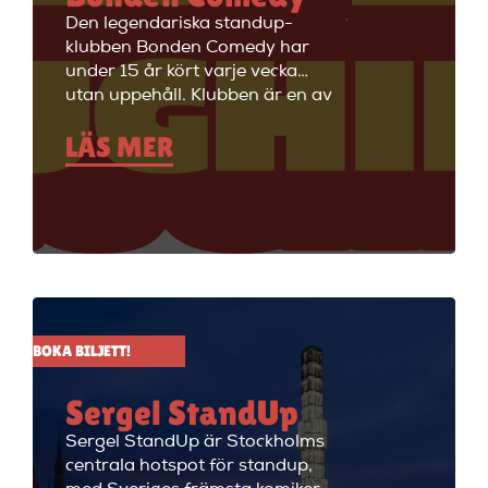
Den legendariska standup-
klubben Bonden Comedy har
under 15 år kört varje vecka
utan uppehåll. Klubben är en av
Stockholms äldsta
LÄS MER
standupklubbar och är känd för
att ha de bästa komikerna i
Sverige på scenen. Vill du se
stand up i Stockholm så är du
välkommen till Big Ben Stand
Up där de visar stand up nästan
alla dagar i veckan.
BOKA BILJETT!
Sergel StandUp
Sergel StandUp är Stockholms
centrala hotspot för standup,