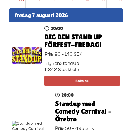
31
1
2
3
4
5
6
fredag 7 augusti 2026
20:00
BIG BEN STAND UP
FÖRFEST-FREDAG!
Pris
: 90 - 140 SEK
BigBenStandUp
11342 Stockholm
Boka nu
20:00
Standup med
Comedy Carnival –
Örebro
Pris
: 50 - 495 SEK