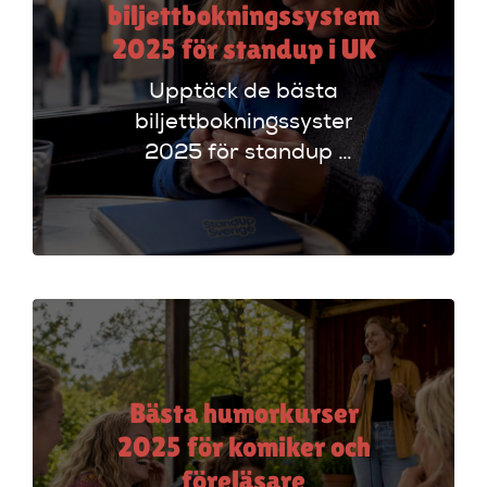
biljettbokningssystem
2025 för standup i UK
Upptäck de bästa
biljettbokningssystem
2025 för standup i
UK. Jämför
plattformar som
Ticketmaster och
Dice för att hitta
rätt alternativ!
Bästa humorkurser
2025 för komiker och
föreläsare