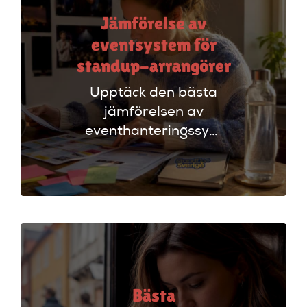
Jämförelse av
eventsystem för
standup-arrangörer
Upptäck den bästa
jämförelsen av
eventhanteringssystem
för standup-
arrangörer. Få
insikter om
funktioner som
evenemangskalender
och biljettlänkar!
Bästa