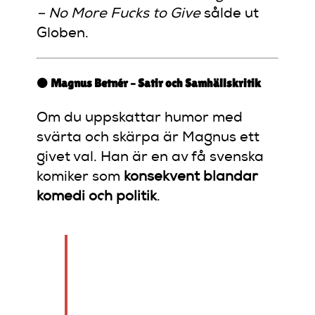
– No More Fucks to Give
sålde ut
Globen.
⚫
Magnus Betnér – Satir och Samhällskritik
Om du uppskattar humor med
svärta och skärpa är Magnus ett
givet val. Han är en av få svenska
komiker som
konsekvent blandar
komedi och politik
.
Hans humor är inte för
alla – men han får
många att tänka om.